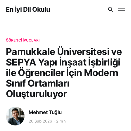
En İyi Dil Okulu
ÖĞRENCI İPUÇLARI
Pamukkale Üniversitesi ve
SEPYA Yapı İnşaat İşbirliği
ile Öğrenciler İçin Modern
Sınıf Ortamları
Oluşturuluyor
Mehmet Tuğlu
20 Şub 2026
2 min