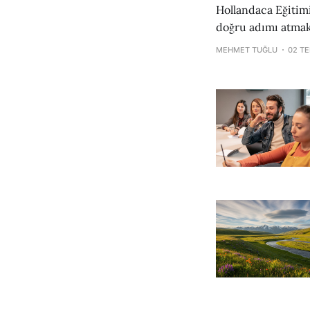
Hollandaca Eğitimi ile Hızlı v
doğru adımı atmak
Kulübü tarafından 
MEHMET TUĞLU
02 T
akıcı bir şekilde 