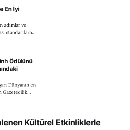
kliğidir. Birçok
e En İyi
en adımlar ve
leri sunan köklü
için yalnızca
 öğretmen
inh Ödülünü
nındaki
ın en
h Gazetecilik
rından gelen
i değerleri
26 yılında
enen Kültürel Etkinliklerle