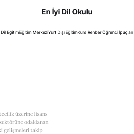
En İyi Dil Okulu
Dil Eğitimi
Eğitim Merkezi
Yurt Dışı Eğitim
Kurs Rehberi
Öğrenci İpuçları
tecilik üzerine lisans
m sektörüne odaklanan
i gelişmeleri takip