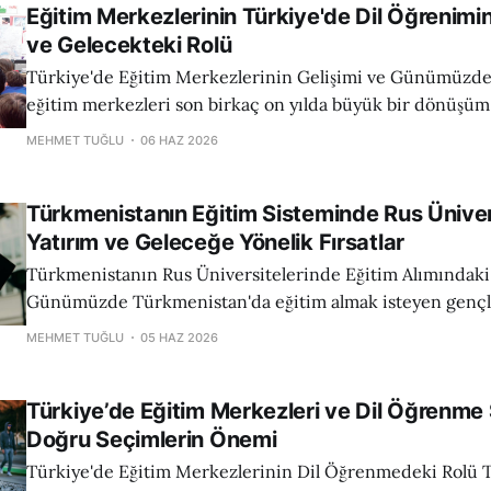
Eğitim Merkezlerinin Türkiye'de Dil Öğrenim
ve Gelecekteki Rolü
Türkiye'de Eğitim Merkezlerinin Gelişimi ve Günümüzdeki Yeri Tü
eğitim merkezleri son birkaç on yılda büyük bir dönüşüm 
Geleneksel okul yapılarının ötesine geçerek, özel dil okul
MEHMET TUĞLU
06 HAZ 2026
merkezleri öğrencilere çeşitli dil öğrenme seçenekleri su
Özellikle İngilizce, Almanca, Fransızca ve İspanyolca gibi 
Türkmenistanın Eğitim Sisteminde Rus Üniver
eğitim
Yatırım ve Geleceğe Yönelik Fırsatlar
Türkmenistanın Rus Üniversitelerinde Eğitim Alımındaki 
Günümüzde Türkmenistan'da eğitim almak isteyen gençle
kapılar aralanmaya devam ediyor. Özellikle Rusya'nın prest
MEHMET TUĞLU
05 HAZ 2026
Türkmenistan'daki öğrenci sayılarını artırmakta ve bu sa
itibarıyla 47 binden fazla olduğunu görmekteyiz. Bu yük
Türkiye’de Eğitim Merkezleri ve Dil Öğrenme
ülkedeki eğitim
Doğru Seçimlerin Önemi
Türkiye'de Eğitim Merkezlerinin Dil Öğrenmedeki Rolü Türkiye'de eğitim