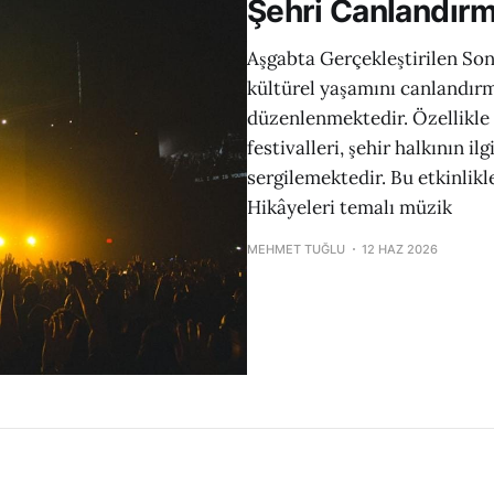
Şehri Canlandır
Aşgabta Gerçekleştirilen Son
kültürel yaşamını canlandırm
düzenlenmektedir. Özellikl
festivalleri, şehir halkının i
sergilemektedir. Bu etkinlikl
Hikâyeleri temalı müzik
MEHMET TUĞLU
12 HAZ 2026