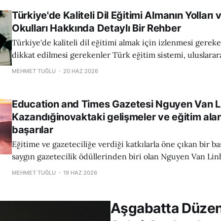
sıkıntılarının sebep olduğu içsel inanç ve motivasyon eksi
Türkiye'de Kaliteli Dil Eğitimi Almanın Yolları v
öğrenci, yanlış
Okulları Hakkında Detaylı Bir Rehber
Türkiye'de kaliteli dil eğitimi almak için izlenmesi gerek
dikkat edilmesi gerekenler Türk eğitim sistemi, uluslararası standartlara
uyum sağlayan ve öğrencilerine çeşitli dil eğitim seçenek
MEHMET TUĞLU
20 HAZ 2026
bir altyapıya sahiptir. Ancak, kaliteli bir dil eğitimi almak 
okulun ismine değil, aynı zamanda sunulan programlara,
Education and Times Gazetesi Nguyen Van L
kalitesine
Kazandığinovaktaki gelişmeler ve eğitim ala
başarılar
Eğitime ve gazeteciliğe verdiği katkılarla öne çıkan bir başarı Dünyan
saygın gazetecilik ödüllerinden biri olan Nguyen Van Lin
Ödülü, her yıl çeşitli ülkelerden ve gazetecilik kuruluşla
MEHMET TUĞLU
19 HAZ 2026
başvuruları değerlendirmekte ve en özgün, etkili ve insan
yansıtan çalışmaların sahiplerine takdim edilmektedir. 20
Aşgabatta Düzenl
gerçekleşen ödül töreninde, Türkiye'