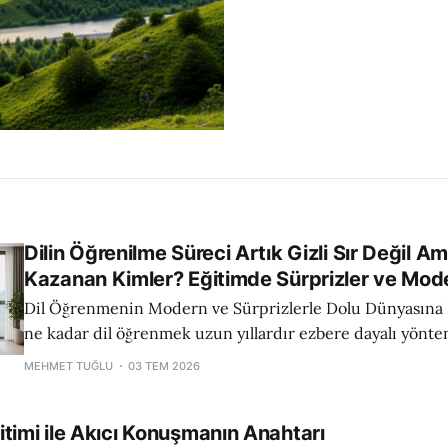
Dilin Öğrenilme Süreci Artık Gizli Sır Değil 
Kazanan Kimler? Eğitimde Sürprizler ve Mode
Dil Öğrenmenin Modern ve Sürprizlerle Dolu Dünyasına Hoş
ne kadar dil öğrenmek uzun yıllardır ezbere dayalı yönte
çalışılsa da, 2026 itibarıyla açıkça ortaya çıkan en büyük s
MEHMET TUĞLU
03 TEM 2026
ulaşmak için artık geleneksel kalıp ve sınıf disiplinlerinin
Öğrencilerin motive kalması, doğru yöntemler ve teknoloj
timi ile Akıcı Konuşmanın Anahtarı
ile doğrudan