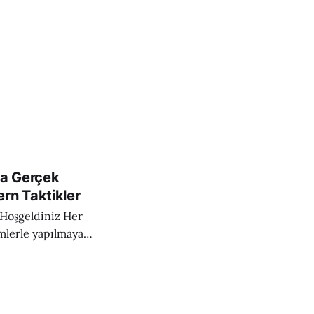
Ama Gerçek
rn Taktikler
geldiniz Her
mlerle yapılmaya
ürpriz, başarıya
 yeterli olmaması.
ilerin kullanılması