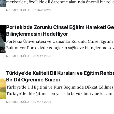
merkezleri, özellikle dil öğrenme alanında önemli bir rol
eğitim teknolojileri ve artan yurtiçi talep sayesinde bu me
MEHMET TUĞLU
03 HAZ 2026
öğrenme stillerine uygun çok çeşitli programlar sunarak, 
becerilerini geliştirmelerine olanak tanıyor. Türkiye'de en
Portekizde Zorunlu Cinsel Eğitim Hareketi Ge
Bilinçlenmesini Hedefliyor
Portekiz Üniversitesi ve Uzmanlar Zorunlu Cinsel Eğitim
Bulunuyor Portekizde gençlerin sağlık ve bilinçlenme seviyesini artırmak
amacıyla Ulusal Ebeveynler Konfederasyonu (CONFAP) ül
MEHMET TUĞLU
29 MAY 2026
hareket başlatmış ve eğitim sistemine cinsel eğitimi zoru
getirilmesini talep etmektedir. Bu girişim, gençler arası
Türkiye’de Kaliteli Dil Kursları ve Eğitim Rehber
vakaları ve ergen gebelikleri göz önüne alınarak
Bir Dil Öğrenme Süreci
Türkiye'de Dil Eğitimi ve Kurs Seçiminde Dikkat Edilmes
Türkiye'de dil eğitimi, son yıllarda büyük bir ivme kazan
hem de yetişkinler arasında popülerlik olarak artış göster
MEHMET TUĞLU
20 MAY 2026
doğru kursu seçmek, motivasyonu yüksek tutmak ve etki
stratejileri geliştirmek piyasadaki birçok farklı eğitim k