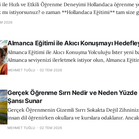
e Etkili Öğrenme Deneyimi Hollandaca öğrenme yolculuğunuzda en
 mı istiyorsunuz? o zaman **Hollandaca Eğitimi** tam size 
sunulan bu kapsamlı program, sıfırdan başlayarak kısa süred
EM 2026
konuşmanıza ve anlamanıza olanak tanır. Avrupa Dilleri Öğret
Almanca Eğitimi ile Akıcı Konuşmayı Hedefle
Almanca Eğitimi ile Akıcı Konuşma Yolculuğu İster yeni başlıyor olun, ister
Almanca seviyenizi ilerletmek istiyor olun, Almanca Eğit
Kulübü'nün uzman eğitmenleri ve yenilikçi öğretim metod
MEHMET TUĞLU
02 TEM 2026
öğrenme sürecinizi hızlandırmayı hedefliyor. Visit the offi
Almanca konuşmayı deneyimlemeye hemen başlayın. Bu 
standartlarına uygun yapılandırılmış olup,
Gerçek Öğrenme Sırrı Nedir ve Neden Yüzde 
Şansı Sunar
Gerçek Öğrenmenin Gizemli Sırrı Sokakta Değil Zihninizde Sak
insan dil öğrenirken okullara ve kurslara odaklanır. Anca
başarı, okul ve kurs seçiminin ötesinde yatan zihin ve mo
MEHMET TUĞLU
02 TEM 2026
stratejilerinde gizlidir. Söz konusu dil öğrenirken en bü