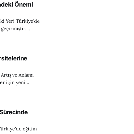
indeki Önemi
rkiye'de
geçirmiştir.
ları ve eğitim
nmaya başlamıştır.
yaygın dillerdeki
sitelerine
Artış ve Anlamı
r için yeni
ijli üniversiteleri
yının 2023
sek rakam, hem
 Sürecinde