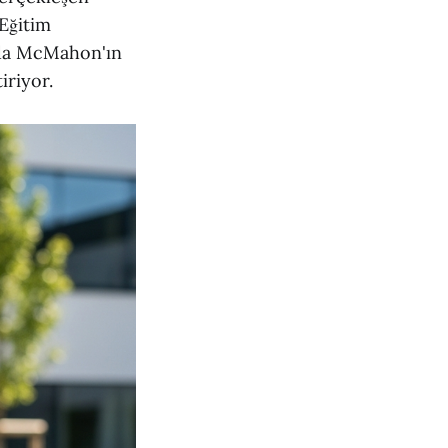
 Eğitim
inda McMahon'ın
iriyor.