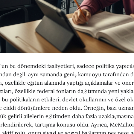
n bu dönemdeki faaliyetleri, sadece politika yapıcıla
ından değil, aynı zamanda geniş kamuoyu tarafından d
 özellikle eğitim alanında yaptığı açıklamalar ve öneri
zıları, özellikle federal fonların dağıtımında yeni yakl
 bu politikaların etkileri, devlet okullarının ve özel ok
de ciddi dönüşümlere neden oldu. Örneğin, bazı uzman
ük gelirli ailelerin eğitimden daha fazla uzaklaşmasına
erlendirilerek, tartışma konusu oldu. Ayrıca, McMaho
aktif rolü, onun siyasi ve sosyal bağlarının peş peşe 