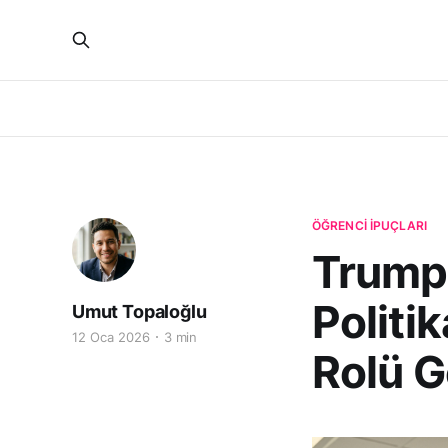
ÖĞRENCI İPUÇLARI
Trump
Politi
Umut Topaloğlu
12 Oca 2026
3 min
Rolü G