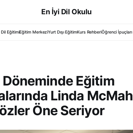
En İyi Dil Okulu
Dil Eğitimi
Eğitim Merkezi
Yurt Dışı Eğitim
Kurs Rehberi
Öğrenci İpuçları
 Döneminde Eğitim
kalarında Linda McMah
özler Öne Seriyor