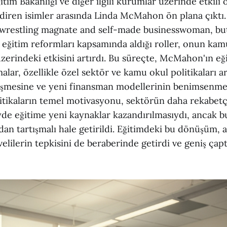
im Bakanlığı ve diğer ilgili kurumlar üzerinde etkili o
diren isimler arasında Linda McMahon ön plana çıktı.
 wrestling magnate and self-made businesswoman, b
 eğitim reformları kapsamında aldığı roller, onun kamu
zerindeki etkisini artırdı. Bu süreçte, McMahon'ın eğ
alar, özellikle özel sektör ve kamu okul politikaları a
leşmesine ve yeni finansman modellerinin benimsenm
litikaların temel motivasyonu, sektörün daha rekabetç
yde eğitime yeni kaynaklar kazandırılmasıydı, ancak 
dan tartışmalı hale getirildi. Eğitimdeki bu dönüşüm,
velilerin tepkisini de beraberinde getirdi ve geniş çap