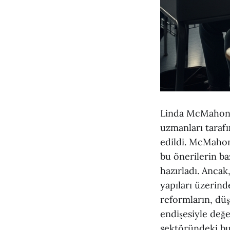
Linda McMahon'u
uzmanları taraf
edildi. McMahon,
bu önerilerin ba
hazırladı. Ancak,
yapıları üzerin
reformların, düş
endişesiyle değ
sektöründeki bu 