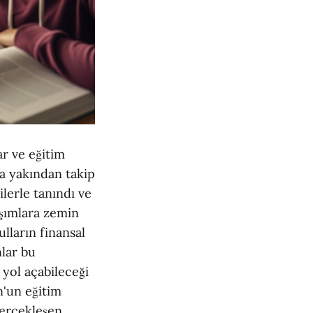
r ve eğitim
a yakından takip
lerle tanındı ve
aşımlara zemin
ulların finansal
lar bu
 yol açabileceği
n'un eğitim
gerçekleşen