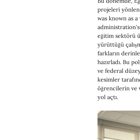
Bu dönemde, Eğit
projeleri yönlen
was known as a
administration's
eğitim sektörü ü
yürüttüğü çalışm
farkların derin
hazırladı. Bu po
ve federal düze
kesimler tarafın
öğrencilerin ve 
yol açtı.