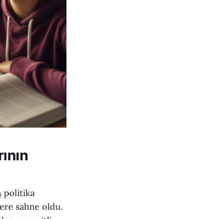
rının
 politika
lere sahne oldu.