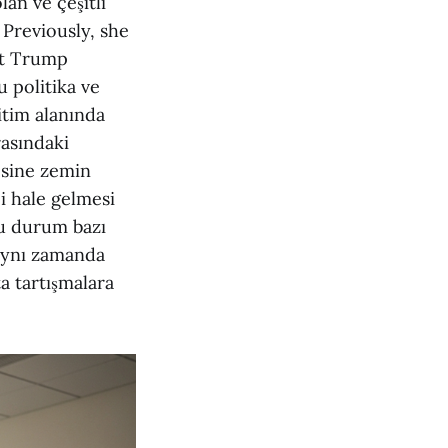
lan ve çeşitli
 Previously, she
ut Trump
 politika ve
itim alanında
rasındaki
esine zemin
i hale gelmesi
bu durum bazı
 aynı zamanda
ta tartışmalara