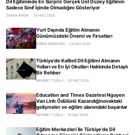
Dil Eğitiminde En Sürpriz Gerçek Üst Düzey Eğitimin
Sadece Sınıf İçinde Olmadığını Gösteriyor
ÖZKAN AKIŞIK
29 HAZ 2026
Yurt Dışında Eğitim Almanın
Günümüzdeki Önemi ve Fırsatları
KÜBRA BABACAN
24 HAZ 2026
Türkiye'de Kaliteli Dil Eğitimi Almanın
Yolları ve En İyi Okulları Hakkında Detaylı
Bir Rehber
MEHMET TUĞLU
20 HAZ 2026
Education and Times Gazetesi Nguyen
Van Linh Ödülünü Kazandığinovaktaki
gelişmeler ve eğitim alanındaki başarılar
MEHMET TUĞLU
19 HAZ 2026
Eğitim Merkezleri ile Türkiye’de Dil