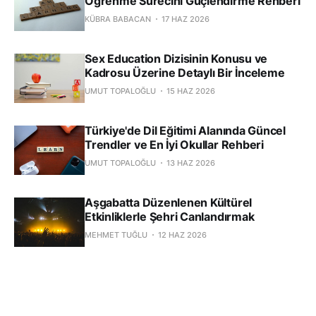
Öğrenme Sürecini Güçlendirme Rehberi
KÜBRA BABACAN
17 HAZ 2026
Sex Education Dizisinin Konusu ve
Kadrosu Üzerine Detaylı Bir İnceleme
UMUT TOPALOĞLU
15 HAZ 2026
Türkiye'de Dil Eğitimi Alanında Güncel
Trendler ve En İyi Okullar Rehberi
UMUT TOPALOĞLU
13 HAZ 2026
Aşgabatta Düzenlenen Kültürel
Etkinliklerle Şehri Canlandırmak
MEHMET TUĞLU
12 HAZ 2026