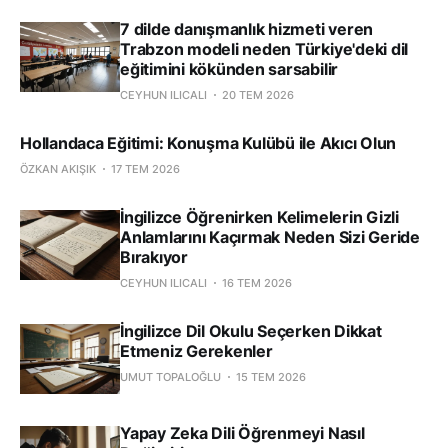
7 dilde danışmanlık hizmeti veren
Trabzon modeli neden Türkiye'deki dil
eğitimini kökünden sarsabilir
CEYHUN ILICALI
20 TEM 2026
Hollandaca Eğitimi: Konuşma Kulübü ile Akıcı Olun
ÖZKAN AKIŞIK
17 TEM 2026
İngilizce Öğrenirken Kelimelerin Gizli
Anlamlarını Kaçırmak Neden Sizi Geride
Bırakıyor
CEYHUN ILICALI
16 TEM 2026
İngilizce Dil Okulu Seçerken Dikkat
Etmeniz Gerekenler
UMUT TOPALOĞLU
15 TEM 2026
Yapay Zeka Dili Öğrenmeyi Nasıl