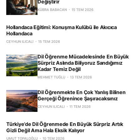
Değiştirir
KÜBRA BABACAN
15 TEM 2026
Hollandaca Eğitimi: Konuşma Kulübü ile Akıcıca
Hollandaca
CEYHUN ILICALI
15 TEM 2026
Dil Öğrenme Mücadelesinde En Büyük
Sürpriz Aslında Biliyoruz Sandığımız
Kadar Temiz Değil
MEHMET TUĞLU
13 TEM 2026
Dil Öğrenmekte En Çok Yanlış Bilinen
Gerçeği Öğrenince Şaşıracaksınız
CEYHUN ILICALI
11 TEM 2026
Türkiye’de Dil Öğrenmede En Büyük Sürpriz Artık
Gizli Değil Ama Hala Eksik Kalıyor
UMUT TOPALOĞLU
10 TEM 2026