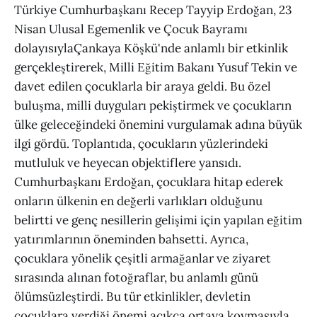
Türkiye Cumhurbaşkanı Recep Tayyip Erdoğan, 23
Nisan Ulusal Egemenlik ve Çocuk Bayramı
dolayısıylaÇankaya Köşkü'nde anlamlı bir etkinlik
gerçekleştirerek, Milli Eğitim Bakanı Yusuf Tekin ve
davet edilen çocuklarla bir araya geldi. Bu özel
buluşma, milli duyguları pekiştirmek ve çocukların
ülke geleceğindeki önemini vurgulamak adına büyük
ilgi gördü. Toplantıda, çocukların yüzlerindeki
mutluluk ve heyecan objektiflere yansıdı.
Cumhurbaşkanı Erdoğan, çocuklara hitap ederek
onların ülkenin en değerli varlıkları olduğunu
belirtti ve genç nesillerin gelişimi için yapılan eğitim
yatırımlarının öneminden bahsetti. Ayrıca,
çocuklara yönelik çeşitli armağanlar ve ziyaret
sırasında alınan fotoğraflar, bu anlamlı günü
ölümsüzleştirdi. Bu tür etkinlikler, devletin
çocuklara verdiği önemi açıkça ortaya koymasıyla,