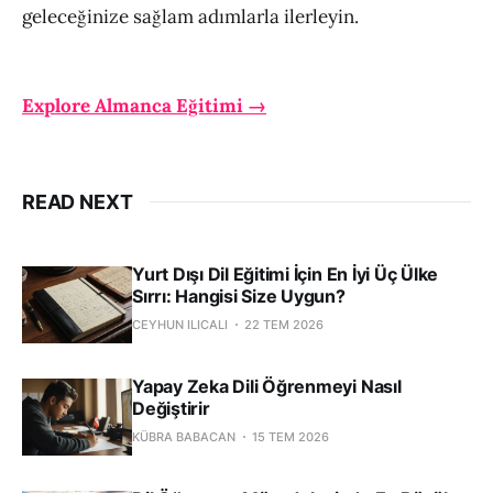
geleceğinize sağlam adımlarla ilerleyin.
Explore Almanca Eğitimi →
READ NEXT
Yurt Dışı Dil Eğitimi İçin En İyi Üç Ülke
Sırrı: Hangisi Size Uygun?
CEYHUN ILICALI
22 TEM 2026
Yapay Zeka Dili Öğrenmeyi Nasıl
Değiştirir
KÜBRA BABACAN
15 TEM 2026